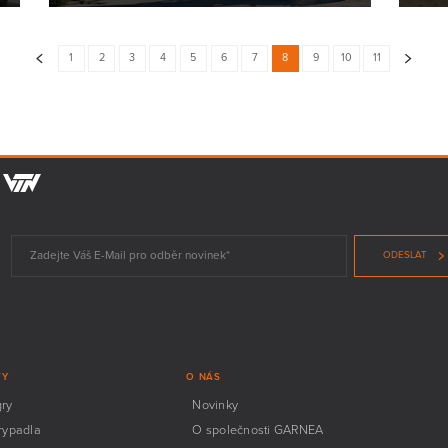
1
2
3
4
5
6
7
8
9
10
11
ODESLAT
TY
O NÁS
gry
Novinky
rypadla
O společnosti GARNEA