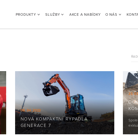
PRODUKTY
SLUŽBY
AKCE A NABÍDKY
O NÁS
KONT
ŘAD
23. 0
DOO
KOM
08. 04. 2022
NOVÁ KOMPAKTNÍ RYPADLA
Spole
GENERACE 7
exkluz
kompa