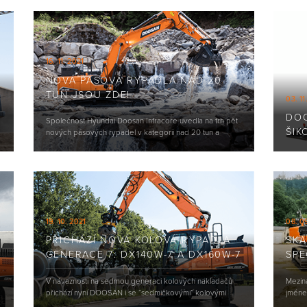
16. 11. 2021
NOVÁ PÁSOVÁ RYPADLA NAD 20
TUN JSOU ZDE!
03. 11
DOO
Společnost Hyundai Doosan Infracore uvedla na trh pět
ŠIK
nových pásových rypadel v kategorii nad 20 tun a
každé z nich je šité na míru jiným...
19. 10. 2021
08. 0
PŘICHÁZÍ NOVÁ KOLOVÁ RYPADLA
SKA
GENERACE 7: DX140W-7 A DX160W-7
SPE
V návaznosti na sedmou generaci kolových nakladačů
Mezin
přichází nyní DOOSAN i se “sedmičkovými” kolovými
jméne
rypadly. Nové modely strojů DX140W-7 a...
DOOSA