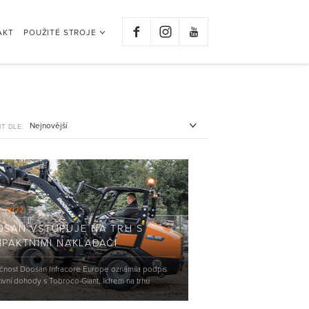
AKT
POUŽITÉ STROJE
IT DLE:
3. 2022
SAN VSTUPUJE NA TRH S
PAKTNÍMI NAKLADAČI
čnost Doosan Infracore Europe oznámila podpis
ivní dohody s Tobroco-Giant, lídrem na trhu
ktních kolových nakladačů se sídlem v...