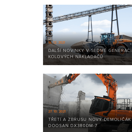
16. 12. 2021
DALŠÍ NOVINKY V SEDMÉ GENERACI
KOLOVÝCH NAKLADAČŮ
27. 10. 2021
TŘETÍ A ZBRUSU NOVÝ DEMOLIČÁK
DOOSAN DX380DM-7