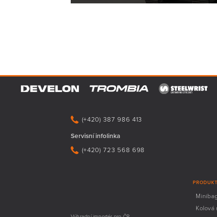
(+420) 387 986 413
Servisní infolinka
(+420) 723 568 698
PRODUK
Miniba
Kolová 
Výhradní importér pro ČR