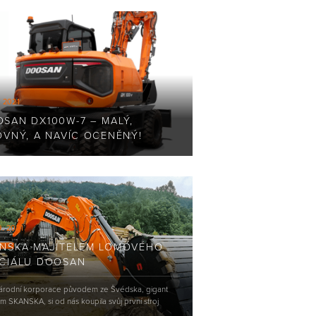
. 2021
SAN DX100W-7 – MALÝ,
OVNÝ, A NAVÍC OCENĚNÝ!
9. 2021
NSKA MAJITELEM LOMOVÉHO
CIÁLU DOOSAN
árodní korporace původem ze Švédska, gigant
m SKANSKA, si od nás koupila svůj první stroj
N v ČR. Pásové rypadlo DX350LC-7 je...