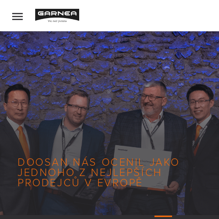
DOOSAN NÁS OCENIL JAKO
JEDNOHO Z NEJLEPŠÍCH
PRODEJCŮ V EVROPĚ