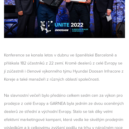
Konference se konala letos v dubnu ve španělské Barceloně a
přilákala 182 účastníků z 22 zemí. Kromě dealerů z celé Evropy se
jí zúčastnili i členové výkonného týmu Hyundai Doosan Infracore z
Koreje a také manažeři z různých oblastí společnosti.
Na slavnostní večeři bylo předáno celkem sedm cen za výkon pro
prodejce z celé Evropy a GARNEA byla jedním ze dvou oceněných
dealerů ze střední a východní Evropy. Stalo se tak díky velmi
efektivní marketingové kampani, která vedla ke skvělým prodejním
výsledkům a k celkovému zvýšení podílu na trhu v náročném roce