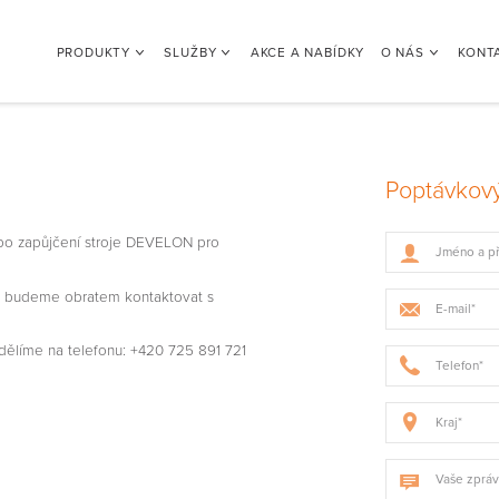
PRODUKTY
SLUŽBY
AKCE A NABÍDKY
O NÁS
KONT
Poptávkový
o zapůjčení stroje DEVELON pro
ás budeme obratem kontaktovat s
dělíme na telefonu: +420 725 891 721