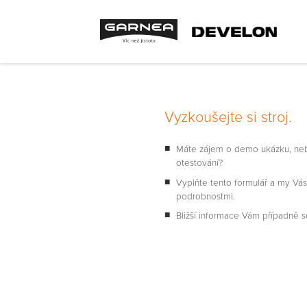
Vyzkoušejte si stroj.
Máte zájem o demo ukázku, neb
otestování?
Vyplňte tento formulář a my V
podrobnostmi.
Bližší informace Vám případně s