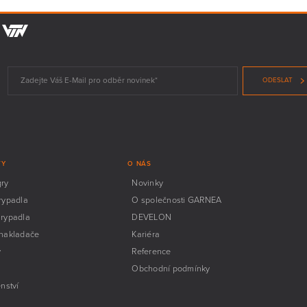
ODESLAT
TY
O NÁS
gry
Novinky
rypadla
O společnosti GARNEA
 rypadla
DEVELON
 nakladače
Kariéra
y
Reference
Obchodní podmínky
enství