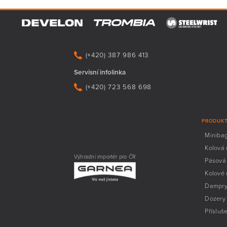
(+420) 387 986 413
Servisní infolinka
(+420) 723 568 698
PRODUK
Miniba
Kolová 
Výhradní importér pro ČR
Pásová
Kolové
Dampr
Dozery
Přísluš