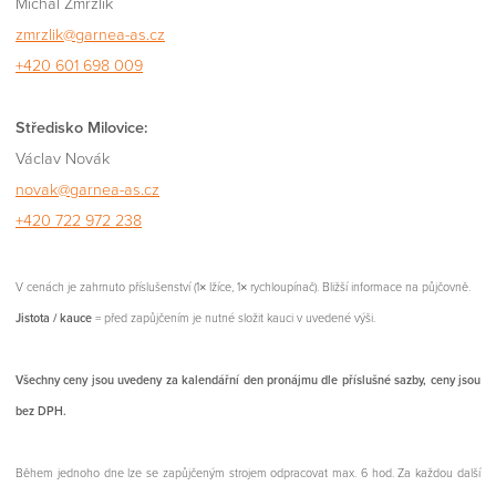
Michal Zmrzlík
zmrzlik@garnea-as.cz
+420 601 698 009
Středisko Milovice:
Václav Novák
novak@garnea-as.cz
+420 722 972 238
V cenách je zahrnuto příslušenství (1× lžíce, 1× rychloupínač). Bližší informace na půjčovně.
Jistota / kauce
= před zapůjčením je nutné složit kauci v uvedené výši.
Všechny ceny jsou uvedeny za kalendářní den pronájmu dle příslušné sazby, ceny jsou
bez DPH.
Během jednoho dne lze se zapůjčeným strojem odpracovat max. 6 hod. Za každou další