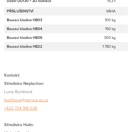
Dozer DD130 + 3D nivelace
15,3 t
PŘÍSLUŠENSTVÍ
VÁHA
Bourací kladivo HB03
100 kg
Bourací kladivo HB04
150 kg
Bourací kladivo HB06
300 kg
Bourací kladivo HB22
1 780 kg
Kontakt:
Středisko Neplachov:
Lucie Bumbová
bumbova@garnea-as.cz
+420 724 918 038
Středisko Hulín: