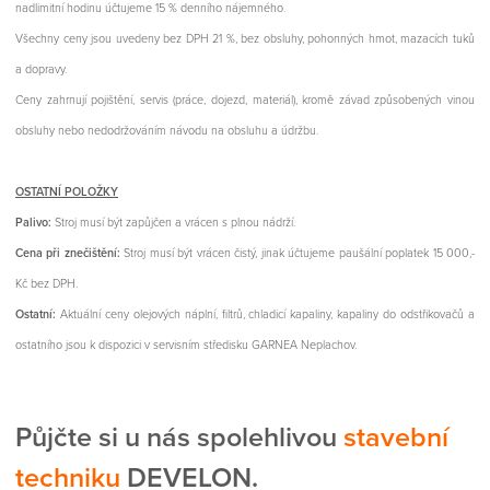
nadlimitní hodinu účtujeme 15 % denního nájemného.
Všechny ceny jsou uvedeny bez DPH 21 %, bez obsluhy, pohonných hmot, mazacích tuků
a dopravy.
Ceny zahrnují pojištění, servis (práce, dojezd, materiál), kromě závad způsobených vinou
obsluhy nebo nedodržováním návodu na obsluhu a údržbu.
OSTATNÍ POLOŽKY
Palivo:
S
troj musí být zapůjčen a vrácen s plnou nádrží.
Cena při znečištění:
Stroj musí být vrácen čistý, jinak účtujeme paušální poplatek 15 000,-
Kč bez DPH.
Ostatní:
Aktuální ceny olejových náplní, filtrů, chladicí kapaliny, kapaliny do odstřikovačů a
ostatního jsou k dispozici v servisním středisku GARNEA Neplachov.
Půjčte si u nás spolehlivou
stavební
techniku
DEVELON.