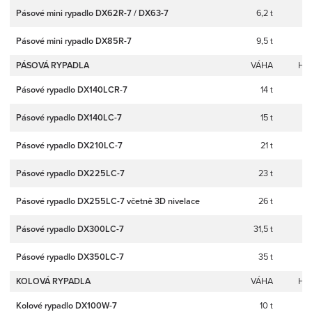
Pásové mini rypadlo DX62R-7 / DX63-7
6,2 t
Pásové mini rypadlo DX85R-7
9,5 t
PÁSOVÁ RYPADLA
VÁHA
HL
Pásové rypadlo DX140LCR-7
14 t
Pásové rypadlo DX140LC-7
15 t
Pásové rypadlo DX210LC-7
21 t
Pásové rypadlo DX225LC-7
23 t
Pásové rypadlo DX255LC-7 včetně 3D nivelace
26 t
Pásové rypadlo DX300LC-7
31,5 t
Pásové rypadlo DX350LC-7
35 t
KOLOVÁ RYPADLA
VÁHA
HL
Kolové rypadlo DX100W-7
10 t