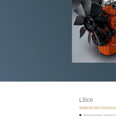
Lžíce
Velikost bez kompro
doporučený objem lží