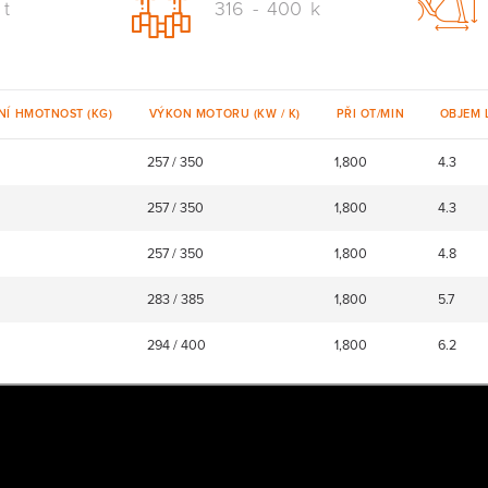
t
316
-
400
k
NÍ HMOTNOST (KG)
VÝKON MOTORU (KW / K)
PŘI OT/MIN
OBJEM L
257 / 350
1,800
4.3
257 / 350
1,800
4.3
257 / 350
1,800
4.8
283 / 385
1,800
5.7
294 / 400
1,800
6.2