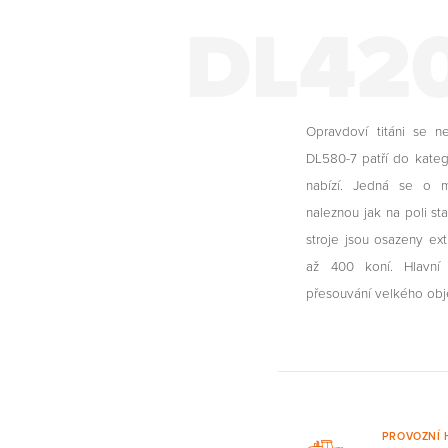
DL420
Opravdoví titáni se 
DL580-7 patří do kateg
nabízí. Jedná se o ma
naleznou jak na poli st
stroje jsou osazeny e
až 400 koní. Hlavní
přesouvání velkého obj
PROVOZNÍ