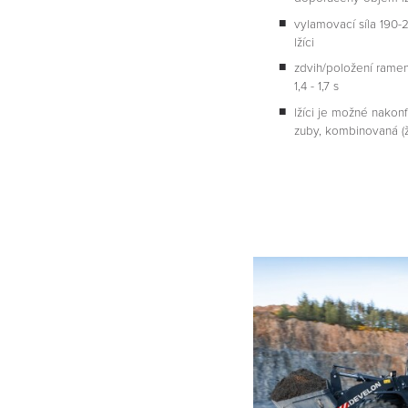
vylamovací síla 190-
lžíci
zdvih/položení ramene 
1,4 - 1,7 s
lžíci je možné nakonf
zuby, kombinovaná (ž