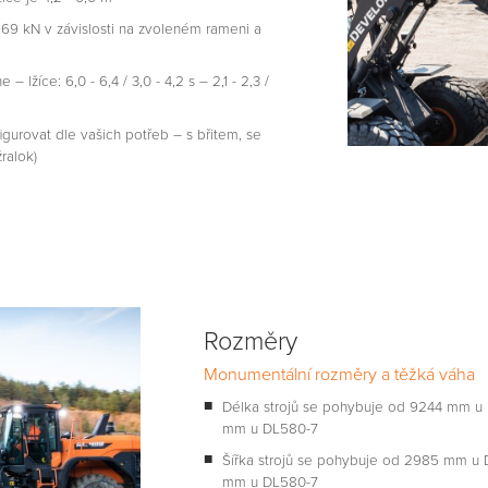
269 kN v závislosti na zvoleném rameni a
– lžíce: 6,0 - 6,4 / 3,0 - 4,2 s – 2,1 - 2,3 /
igurovat dle vašich potřeb – s břitem, se
ralok)
Rozměry
Monumentální rozměry a těžká váha
Délka strojů se pohybuje od 9244 mm 
mm u DL580-7
Šířka strojů se pohybuje od 2985 mm 
mm u DL580-7