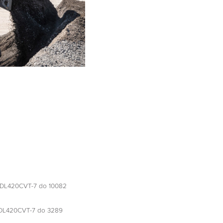
u DL420CVT-7 do 10082
u DL420CVT-7 do 3289