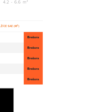
4.2
-
6.6
m³
3
ŽÍCE SAE (M
)
Brožura
Brožura
Brožura
Brožura
Brožura