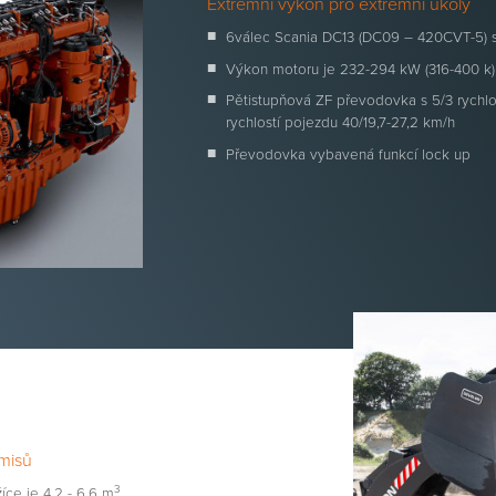
Extrémní výkon pro extrémní úkoly
6válec Scania DC13 (DC09 – 420CVT-5)
Výkon motoru je 232-294 kW (316-400 k) 
Pětistupňová ZF převodovka s 5/3 rychl
rychlostí pojezdu 40/19,7-27,2 km/h
Převodovka vybavená funkcí lock up
misů
3
ce je 4,2 - 6,6 m