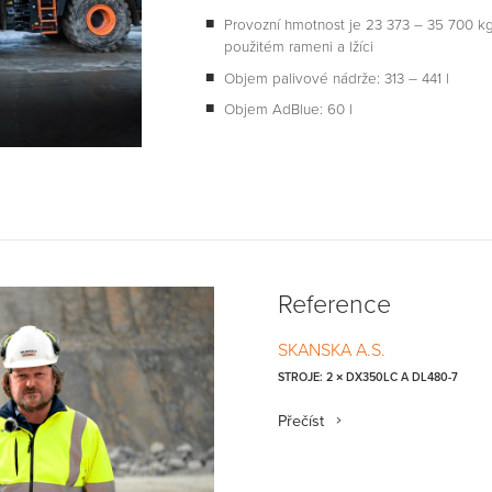
Provozní hmotnost je 23 373 – 35 700 kg 
použitém rameni a lžíci
Objem palivové nádrže: 313 – 441 l
Objem AdBlue: 60 l
Reference
SKANSKA A.S.
STROJE: 2 × DX350LC A DL480-7
Přečíst