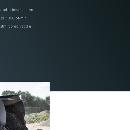
 s turbodmychadlem
při 1800 ot/min
ostmi vpřed/vzad a