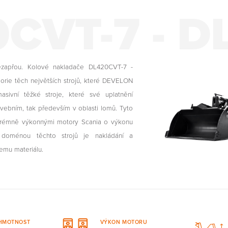
CVT-7 - D
nezapřou. Kolové nakladače DL420CVT-7 -
orie těch největších strojů, které DEVELON
sivní těžké stroje, které své uplatnění
avebním, tak především v oblasti lomů. Tyto
xtrémně výkonnými motory Scania o výkonu
 doménou těchto strojů je nakládání a
emu materiálu.
 HMOTNOST
VÝKON MOTORU