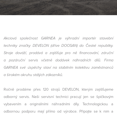
Akciová společnost GARNEA je výhradní importér stavební
techniky značky DEVELON (dříve DOOSAN) do České republiky.
Stroje dováží, prodává a zajišťuje pro ně financování, záruční
a pozáruční servis včetně dodávek náhradních dílů. Firma
GARNEA své úspěchy staví na stabilním kolektivu zaměstnanců
a širokém okruhu stálých zákazníků.
Ročně prodáme přes 120 strojů DEVELON, kterým zajišťujeme
odborný servis. Naši servisní technici pracují jen se špičkovým
vybavením a originálními náhradními díly. Technologickou a
odbornou podporu mají přímo od výrobce. Připojte se k nim a