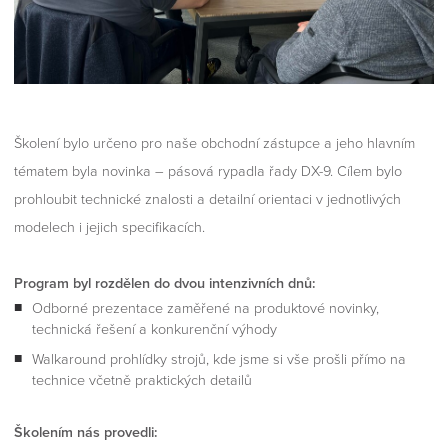
Školení bylo určeno pro naše obchodní zástupce a jeho hlavním
tématem byla novinka – pásová rypadla řady DX-9. Cílem bylo
prohloubit technické znalosti a detailní orientaci v jednotlivých
modelech i jejich specifikacích.
Program byl rozdělen do dvou intenzivních dnů:
Odborné prezentace zaměřené na produktové novinky,
technická řešení a konkurenční výhody
Walkaround prohlídky strojů, kde jsme si vše prošli přímo na
technice včetně praktických detailů
Školením nás provedli: