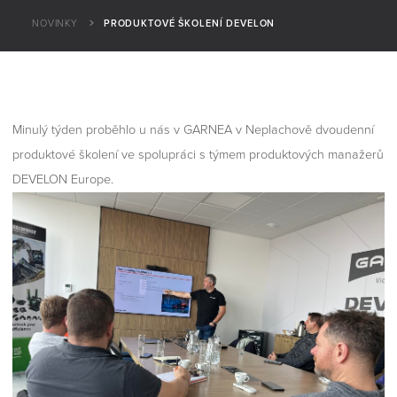
NOVINKY
PRODUKTOVÉ ŠKOLENÍ DEVELON
Minulý týden proběhlo u nás v GARNEA v Neplachově dvoudenní
produktové školení ve spolupráci s týmem produktových manažerů
DEVELON Europe.