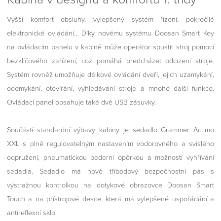
Vyšší komfort obsluhy, vylepšený systém řízení, pokročilé
elektronické ovládání… Díky novému systému Doosan Smart Key
na ovládacím panelu v kabině může operátor spustit stroj pomocí
bezklíčového zařízení, což pomáhá předcházet odcizení stroje.
Systém rovněž umožňuje dálkové ovládání dveří, jejich uzamykání,
odemykání, otevírání, vyhledávání stroje a mnohé další funkce.
Ovládací panel obsahuje také dvě USB zásuvky.
Součástí standardní výbavy kabiny je sedadlo Grammer Actimo
XXL s plně regulovatelným nastavením vodorovného a svislého
odpružení, pneumatickou bederní opěrkou a možností vyhřívání
sedadla. Sedadlo má nově tříbodový bezpečnostní pás s
výstražnou kontrolkou na dotykové obrazovce Doosan Smart
Touch a na přístrojové desce, která má vylepšené uspořádání a
antireflexní sklo.