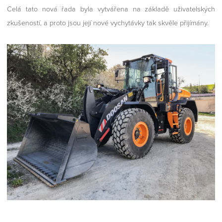
Celá tato nová řada byla vytvářena na základě uživatelských
zkušeností, a proto jsou její nové vychytávky tak skvěle přijímány.