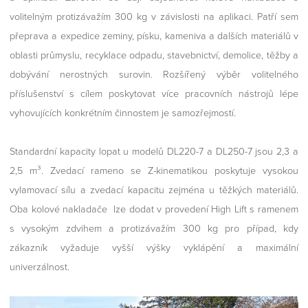
volitelným protizávažím 300 kg v závislosti na aplikaci. Patří sem
přeprava a expedice zeminy, písku, kameniva a dalších materiálů v
oblasti průmyslu, recyklace odpadu, stavebnictví, demolice, těžby a
dobývání nerostných surovin. Rozšířený výběr volitelného
příslušenství s cílem poskytovat více pracovních nástrojů lépe
vyhovujících konkrétním činnostem je samozřejmostí.
Standardní kapacity lopat u modelů DL220-7 a DL250-7 jsou 2,3 a
2,5 m³. Zvedací rameno se Z-kinematikou poskytuje vysokou
vylamovací sílu a zvedací kapacitu zejména u těžkých materiálů.
Oba kolové nakladače lze dodat v provedení High Lift s ramenem
s vysokým zdvihem a protizávažím 300 kg pro případ, kdy
zákazník vyžaduje vyšší výšky vyklápění a maximální
univerzálnost.