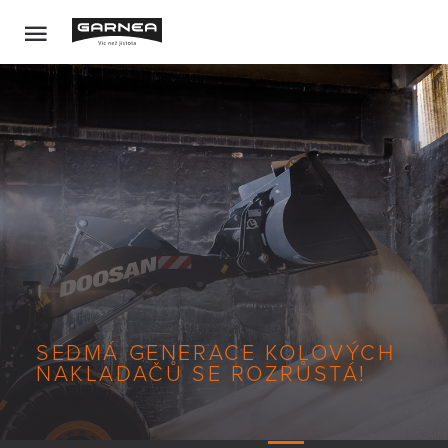
SEDMÁ GENERACE KOLOVÝCH
NAKLADAČŮ SE ROZRŮSTÁ!