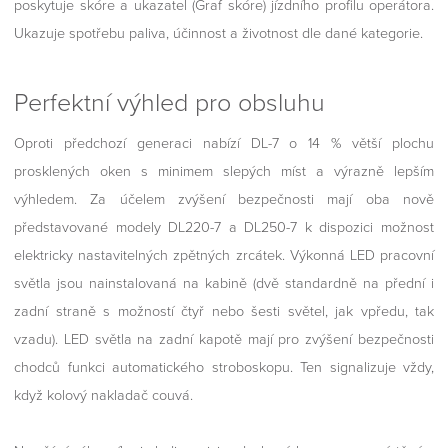
poskytuje skóre a ukazatel (Graf skóre) jízdního profilu operátora.
Ukazuje spotřebu paliva, účinnost a životnost dle dané kategorie.
Perfektní výhled pro obsluhu
Oproti předchozí generaci nabízí DL-7 o 14 % větší plochu
prosklených oken s minimem slepých míst a výrazně lepším
výhledem. Za účelem zvýšení bezpečnosti mají oba nově
představované modely DL220-7 a DL250-7 k dispozici možnost
elektricky nastavitelných zpětných zrcátek. Výkonná LED pracovní
světla jsou nainstalovaná na kabině (dvě standardně na přední i
zadní straně s možností čtyř nebo šesti světel, jak vpředu, tak
vzadu). LED světla na zadní kapotě mají pro zvýšení bezpečnosti
chodců funkci automatického stroboskopu. Ten signalizuje vždy,
když kolový nakladač couvá.