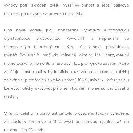
výhody patří zkrácení cyklu, vyšší výkonnost a lepší palivová
účinnost při nakládce a převozu materiálu.
Oba nové modely jsou standardně vybaveny automatickou
čtyřstupňovou převodovkou Powershift a nápravami se
samosvorným diferenciálem (LSD). Pětistupňová převodovka,
rovněž Powershift, patří do volitelné výbavy. Má uzamykatelný
měnič točivého momentu a nápravy HDL pro vysoké zatížení, které
zajišťuje lepší trakci s hydraulickou uzávěrkou diferenciálu (DHL)
zejména v prostředích s velkou zátěží. 100% uzávěrku diferenciálu
lze automaticky aktivovat při plném točivém momentu bez zásahu
obsluhy.
V rámci celého hnacího ústrojí byla provedena taková vylepšení,
že obsluha má nově o 11 % vyšší pojezdovou rychlost až do
maximálních 40 km/h.