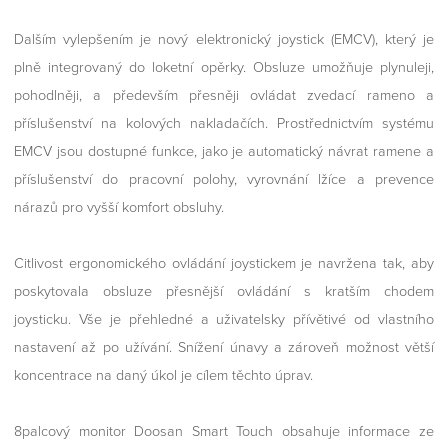
Dalším vylepšením je nový elektronický joystick (EMCV), který je
plně integrovaný do loketní opěrky. Obsluze umožňuje plynuleji,
pohodlněji, a především přesněji ovládat zvedací rameno a
příslušenství na kolových nakladačích. Prostřednictvím systému
EMCV jsou dostupné funkce, jako je automatický návrat ramene a
příslušenství do pracovní polohy, vyrovnání lžíce a prevence
nárazů pro vyšší komfort obsluhy.
Citlivost ergonomického ovládání joystickem je navržena tak, aby
poskytovala obsluze přesnější ovládání s kratším chodem
joysticku. Vše je přehledné a uživatelsky přívětivé od vlastního
nastavení až po užívání. Snížení únavy a zároveň možnost větší
koncentrace na daný úkol je cílem těchto úprav.
8palcový monitor Doosan Smart Touch obsahuje informace ze