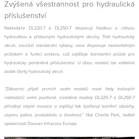
Zvýšená všestrannost pro hydraulická
příslušenství
Nakladače DL220-7 a DL250-7 disponují hladkou a citlivou
hydraulikou a přídavnými hydraulickými okruhy. Třetí hydraulický
okruh, součást standardní výbavy, zase disponuje nastavitelným
průtokem a funkcí aretace, což zajišťuje konstantní průtok pro
hydraulicky poháněná příslušenství. U obou modelů lze volitelně
dodat čtvrtý hydraulický okruh.
“Zákazníci přijali prvních sedm modelů nové řady kolových
nakladačů velmi pozitivně. Uváděné modely DL220-7 a DL250-7
přinášejí stejné inovace a zajišťují tak špičkový komfort obsluhy,
úsporu paliva, produktivitu a životnost,”
říká Charlie Park, ředitel
společnosti Doosan Infracore Europe.