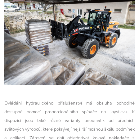
Ovládání hydraulického příslušenství má obsluha pohodlně
dostupné pomocí proporcionálního spínače na joysticku. K
dispozici jsou také různé varianty pneumatik od předních
světových výrobců, které pokrývají nejširší možnou škálu podmínek
a aplikací. Zároveň se dají objednávat kolové nakladače s