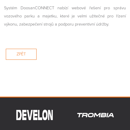
Systém DoosanCONNECT nabízí webové řešení pro správu
vozového parku a majetku, které je velmi užitečné pro řízení
výkonu, zabezpečení strojů a podporu preventivní údržby.
ZPĚT