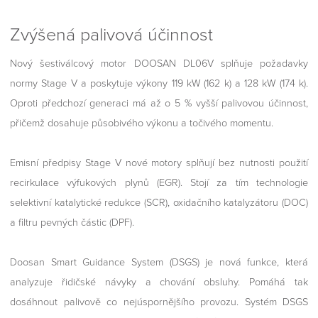
Zvýšená palivová účinnost
Nový šestiválcový motor DOOSAN DL06V splňuje požadavky
normy Stage V a poskytuje výkony 119 kW (162 k) a 128 kW (174 k).
Oproti předchozí generaci má až o 5 % vyšší palivovou účinnost,
přičemž dosahuje působivého výkonu a točivého momentu.
Emisní předpisy Stage V nové motory splňují bez nutnosti použití
recirkulace výfukových plynů (EGR). Stojí za tím technologie
selektivní katalytické redukce (SCR), oxidačního katalyzátoru (DOC)
a filtru pevných částic (DPF).
Doosan Smart Guidance System (DSGS) je nová funkce, která
analyzuje řidičské návyky a chování obsluhy. Pomáhá tak
dosáhnout palivově co nejúspornějšího provozu. Systém DSGS