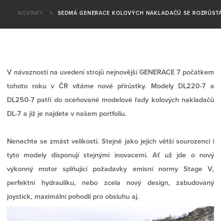
NOVINKY
SEDMÁ GENERACE KOLOVÝCH NAKLADAČŮ SE ROZRŮSTÁ
V návaznosti na uvedení strojů nejnovější GENERACE 7 počátkem
tohoto roku v ČR vítáme nové přírůstky. Modely DL220-7 a
DL250-7 patří do oceňované modelové řady kolových nakladačů
DL-7 a již je najdete v našem portfoliu.
Nenechte se zmást velikostí. Stejně jako jejich větší sourozenci i
tyto modely disponují stejnými inovacemi. Ať už jde o nový
výkonný motor splňující požadavky emisní normy Stage V,
perfektní hydrauliku, nebo zcela nový design, zabudovaný
joystick, maximální pohodlí pro obsluhu aj.