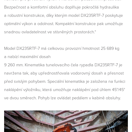
Bezpečnost a komfortní obsluhu doplňuje pokročilá hydraulika
a robustní konstrukce, díky kterým model DX235RTF-7 poskytuje
optimální výkon a odolnost. Kompaktní konstrukce pak umožňuje
snadnou ovladatelnost ve stísněných prostorách.“
Model DX235RTF-7 má celkovou provozní hmotnost 25 689 kg
a nabízí maximální dosah
9 260 mm. Kinematika tunelovacího čela rypadla DX235RTF-7 je
navržena tak, aby upřednostňovala vodorovný dosah a přesnost
před svislým pohybem. Speciální kinematika je založena na funkci
naklápění výložníku, která umožňuje naklápění pod úhlem 45°/45°
ve dvou směrech. Pohyb lze ovládat pedálem v kabině obsluhy.