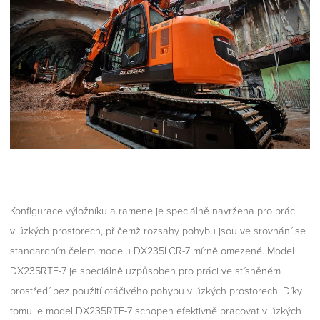
Konfigurace výložníku a ramene je speciálně navržena pro práci
v úzkých prostorech, přičemž rozsahy pohybu jsou ve srovnání se
standardním čelem modelu DX235LCR-7 mírně omezené. Model
DX235RTF-7 je speciálně uzpůsoben pro práci ve stísněném
prostředí bez použití otáčivého pohybu v úzkých prostorech. Díky
tomu je model DX235RTF-7 schopen efektivně pracovat v úzkých