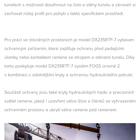
tunelech s možností dosáhnout na čelo a stěny tunelu a zároveň si
zachovat nízký profil pro pohyb v takto specifickém prostředí.
Pro práci ve stísněných prostorech je model DX235RTF-7 vybaven
ochranným zařízením, které zajišťuje ochranu před padajícími
úlomky nebo kontaktem ramene se stropem a stěnami tunelu. Díky
tomu poskytuje model DX235RTF-7 systém FOGS úrovně 2
v kombinaci s odolnějšími kryty a ochranou hydraulického potrubí.
Součástí ochrany jsou také kryty hydraulických hadic a pracovních
světel ramene, jakož i uzavření válce lžíce a článků ve vyhrazeném
ochranném prostoru a ukrytí válce ramene pod ramenem.