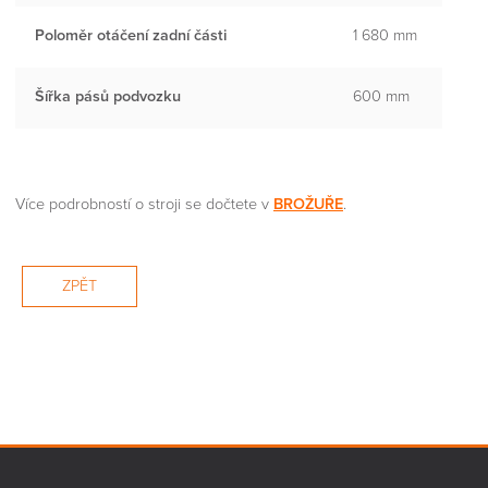
Poloměr otáčení zadní části
1 680 mm
Šířka pásů podvozku
600 mm
Více podrobností o stroji se dočtete v
BROŽUŘE
.
ZPĚT