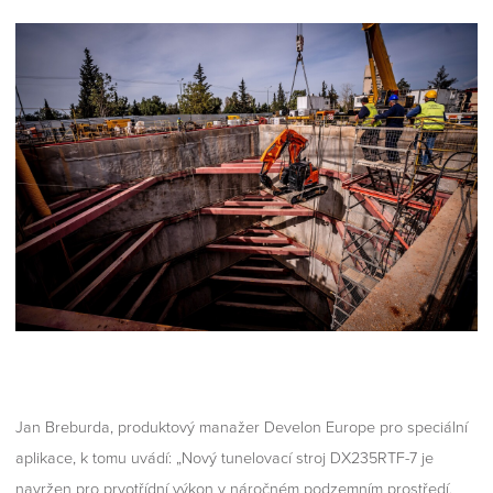
Jan Breburda, produktový manažer Develon Europe pro speciální
aplikace, k tomu uvádí: „Nový tunelovací stroj DX235RTF-7 je
navržen pro prvotřídní výkon v náročném podzemním prostředí.