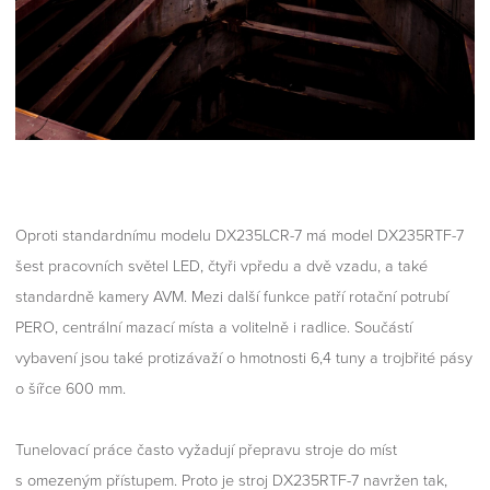
Oproti standardnímu modelu DX235LCR-7 má model DX235RTF-7
šest pracovních světel LED, čtyři vpředu a dvě vzadu, a také
standardně kamery AVM. Mezi další funkce patří rotační potrubí
PERO, centrální mazací místa a volitelně i radlice. Součástí
vybavení jsou také protizávaží o hmotnosti 6,4 tuny a trojbřité pásy
o šířce 600 mm.
Tunelovací práce často vyžadují přepravu stroje do míst
s omezeným přístupem. Proto je stroj DX235RTF-7 navržen tak,