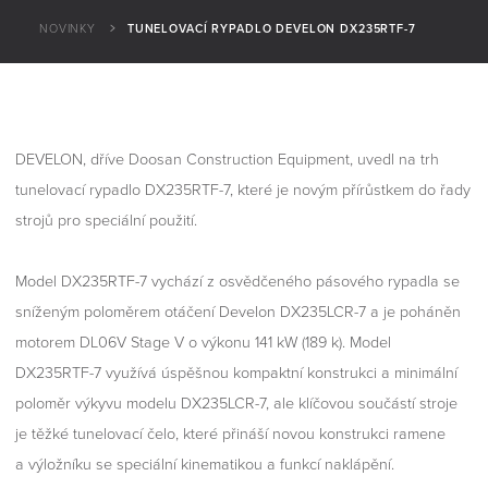
NOVINKY
TUNELOVACÍ RYPADLO DEVELON DX235RTF-7
DEVELON, dříve Doosan Construction Equipment, uvedl na trh
tunelovací rypadlo DX235RTF-7, které je novým přírůstkem do řady
strojů pro speciální použití.
Model DX235RTF-7 vychází z osvědčeného pásového rypadla se
sníženým poloměrem otáčení Develon DX235LCR-7 a je poháněn
motorem DL06V Stage V o výkonu 141 kW (189 k). Model
DX235RTF-7 využívá úspěšnou kompaktní konstrukci a minimální
poloměr výkyvu modelu DX235LCR-7, ale klíčovou součástí stroje
je těžké tunelovací čelo, které přináší novou konstrukci ramene
a výložníku se speciální kinematikou a funkcí naklápění.