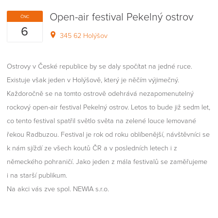
Open-air festival Pekelný ostrov
ČNC
6
345 62 Holýšov
Ostrovy v České republice by se daly spočítat na jedné ruce.
Existuje však jeden v Holýšově, který je něčím výjimečný.
Každoročně se na tomto ostrově odehrává nezapomenutelný
rockový open-air festival Pekelný ostrov. Letos to bude již sedm let,
co tento festival spatřil světlo světa na zelené louce lemované
řekou Radbuzou. Festival je rok od roku oblíbenější, návštěvníci se
k nám sjíždí ze všech koutů ČR a v posledních letech i z
německého pohraničí. Jako jeden z mála festivalů se zaměřujeme
i na starší publikum.
Na akci vás zve spol. NEWIA s.r.o.